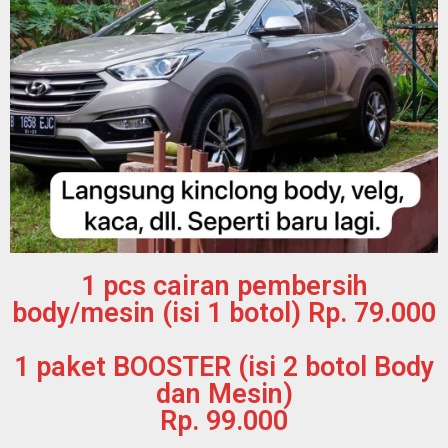
1 pcs cairan pembersih
body/mesin (isi 1 botol) Rp. 79.000
1 paket BOOSTER (isi 2 botol Body
dan Mesin)
Rp. 99.000