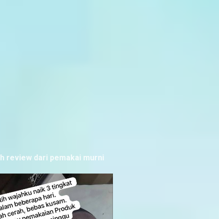
ah review dari pemakai murni