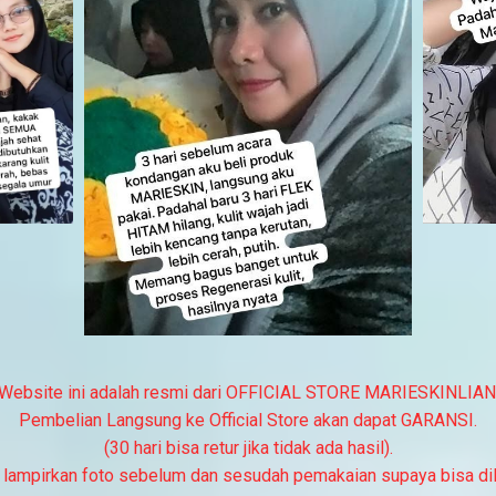
Website ini adalah resmi dari OFFICIAL STORE MARIESKINLIAN
Pembelian Langsung ke Official Store akan dapat GARANSI.
(30 hari bisa retur jika tidak ada hasil).
 lampirkan foto sebelum dan sesudah pemakaian supaya bisa dil