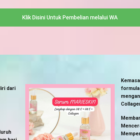
Klik Disini Untuk Pembelian melalui WA
Kemasan
ri dari
formula
mengand
Collage
Memban
Mencer
luruh
Memper
am hari