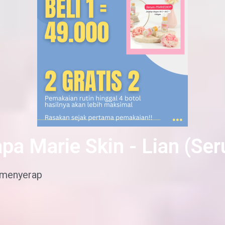
pa Marie Skin - Lian (Ser
 menyerap