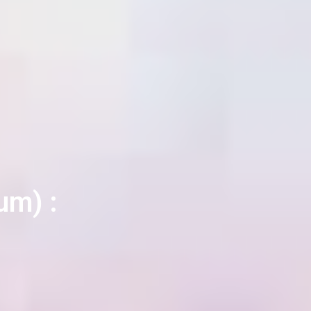
um) :