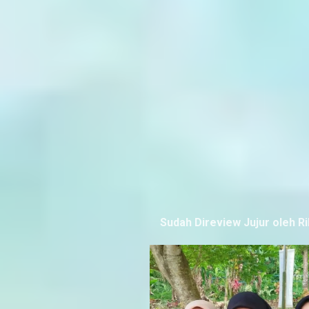
Sudah Direview Jujur oleh R