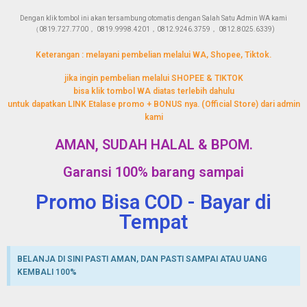
Dengan klik tombol ini akan tersambung otomatis dengan Salah Satu Admin WA kami
（0819.727.7700， 0819.9998.4201，0812.9246.3759， 0812.8025.6339)
Keterangan : melayani pembelian melalui WA, Shopee, Tiktok.
jika ingin pembelian melalui SHOPEE & TIKTOK
bisa klik tombol WA diatas terlebih dahulu
untuk dapatkan LINK Etalase promo + BONUS nya. (Official Store) dari admin
kami
AMAN, SUDAH HALAL & BPOM.
Garansi 100% barang sampai
Promo Bisa COD - Bayar di
Tempat
BELANJA DI SINI PASTI AMAN, DAN PASTI SAMPAI ATAU UANG
KEMBALI 100%