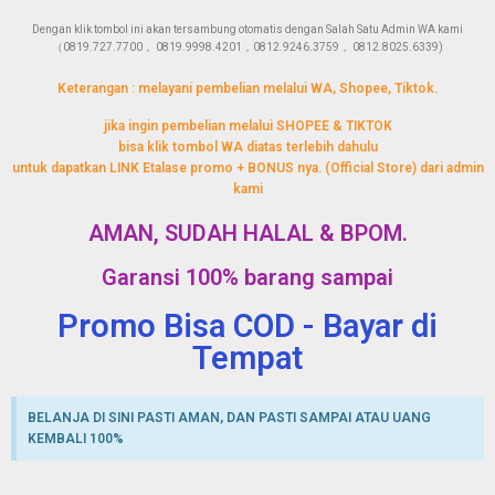
Dengan klik tombol ini akan tersambung otomatis dengan Salah Satu Admin WA kami
（0819.727.7700， 0819.9998.4201，0812.9246.3759， 0812.8025.6339)
Keterangan : melayani pembelian melalui WA, Shopee, Tiktok.
jika ingin pembelian melalui SHOPEE & TIKTOK
bisa klik tombol WA diatas terlebih dahulu
untuk dapatkan LINK Etalase promo + BONUS nya. (Official Store) dari admin
kami
AMAN, SUDAH HALAL & BPOM.
Garansi 100% barang sampai
Promo Bisa COD - Bayar di
Tempat
BELANJA DI SINI PASTI AMAN, DAN PASTI SAMPAI ATAU UANG
KEMBALI 100%